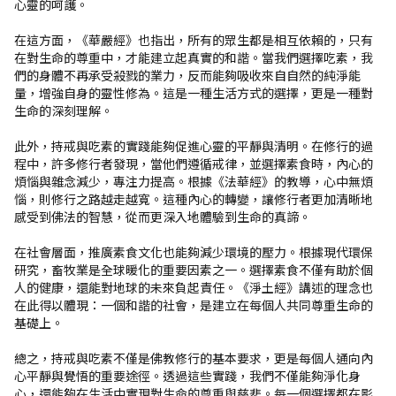
心靈的呵護。
在這方面，《華嚴經》也指出，所有的眾生都是相互依賴的，只有
在對生命的尊重中，才能建立起真實的和諧。當我們選擇吃素，我
們的身體不再承受殺戮的業力，反而能夠吸收來自自然的純淨能
量，增強自身的靈性修為。這是一種生活方式的選擇，更是一種對
生命的深刻理解。
此外，持戒與吃素的實踐能夠促進心靈的平靜與清明。在修行的過
程中，許多修行者發現，當他們遵循戒律，並選擇素食時，內心的
煩惱與雜念減少，專注力提高。根據《法華經》的教導，心中無煩
惱，則修行之路越走越寬。這種內心的轉變，讓修行者更加清晰地
感受到佛法的智慧，從而更深入地體驗到生命的真諦。
在社會層面，推廣素食文化也能夠減少環境的壓力。根據現代環保
研究，畜牧業是全球暖化的重要因素之一。選擇素食不僅有助於個
人的健康，還能對地球的未來負起責任。《淨土經》講述的理念也
在此得以體現：一個和諧的社會，是建立在每個人共同尊重生命的
基礎上。
總之，持戒與吃素不僅是佛教修行的基本要求，更是每個人通向內
心平靜與覺悟的重要途徑。透過這些實踐，我們不僅能夠淨化身
心，還能夠在生活中實現對生命的尊重與慈悲。每一個選擇都在影