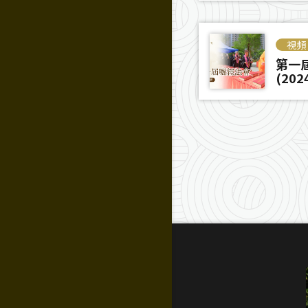
視頻
第一
(202