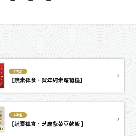
視頻
【蔬素禪食．賀年純素蘿蔔糕】
視頻
【蔬素禪食．芝麻紫菜豆乾飯 】