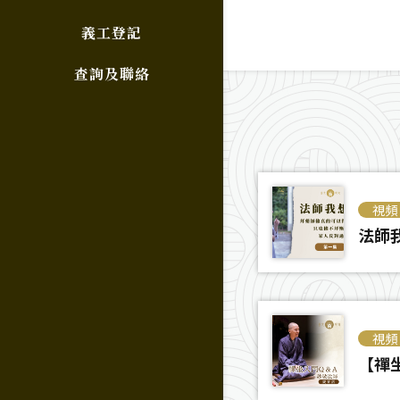
義工登記
查詢及聯絡
視頻
法師我
視頻
【禪坐