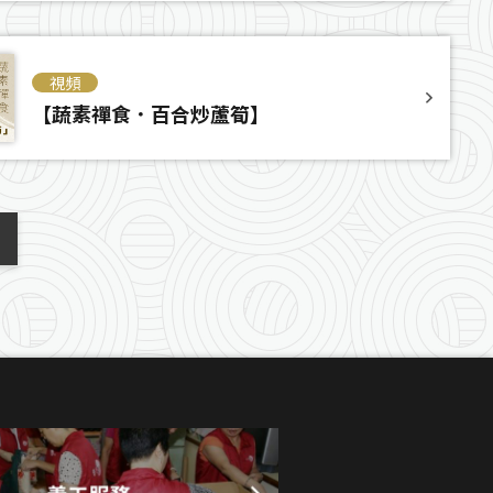
視頻
【蔬素禪食．百合炒蘆筍】