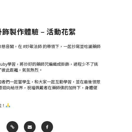
掛飾製作體驗 – 活動花絮
慈音閣，在 #妙敬法師 的帶領下，一起抄寫並唸誦藥師
uby學習，將抄好的藥師咒編織成掛飾，過程少不了挑
了彼此距離，氣氛熱烈。
加者們一起當學生，和大家一起互動學習，並在最後領眾
功德迴向給世界，祝福佩戴者在藥師佛的加持下，身體健
位！