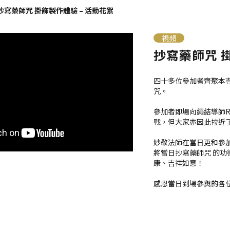
抄寫藥師咒 掛飾製作體驗 – 活動花絮
視頻
抄寫藥師咒 
四十多位參加者齊聚本寺
咒。
參加者即場向繩結導師R
戰，但大家亦因此拉近
妙敬法師在當日更和參
將當日抄寫藥師咒 的
康、吉祥如意！
感恩當日到場參與的各