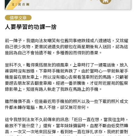
佛學文章
人要學習的功課一捨
前一陣子，我還向法友嘲笑有位舊同事總跌錢或八達通咭，又炫耀
自己很少失物，更曾試過遺失的銀包在兩星期後有人送回，認為這
是因為自己不會拾遺不報，多種善因而得到的善果。
豈料不久，難得乘搭朋友的順風車，上車時打了一通電話後，放入
褲袋時沒有放穩，下車時手機就弄跌了。由於當時心一早就執著手
機是留在朋友車上，所以沒有細心去察看落車附近的馬路，只顧著
要趕去朋友家去翻查車廂，經過一番折騰後，才從附近屋苑的監察
錄影帶上，知道有路人執走了我跌在馬路上的手機。
雖然機價不高，但是最近用手機拍的照片以及一些下載的照片或文
件都未轉存電腦，教人不捨，卻又無可奈何。
這令我想到法友不久前傳來的訊息:「近日一直在想，當我往生時，
最放不下是什麼？」還有，當年妹妹彌留時，血壓不斷由低突然轉
高，一次又一次地來回反彈，看到她一直在掙扎求存，我終於要對