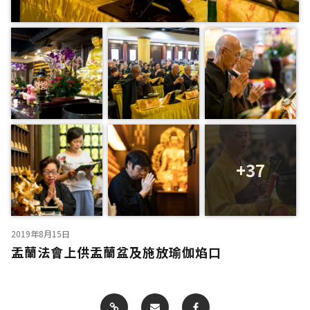
+37
2019年8月15日
盂蘭法會上供盂蘭盆及施放瑜伽焰口