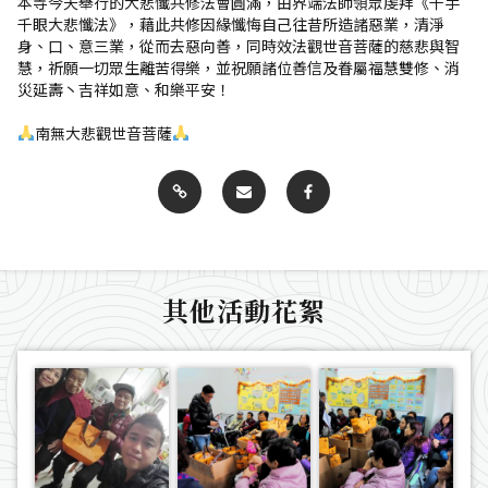
本寺今天舉行的大悲懺共修法會圓滿，由界端法師領眾虔拜《千手
千眼大悲懺法》，藉此共修因緣懺悔自己往昔所造諸惡業，清淨
身、口、意三業，從而去惡向善，同時效法觀世音菩薩的慈悲與智
慧，祈願一切眾生離苦得樂，並祝願諸位善信及眷屬福慧雙修、消
災延壽丶吉祥如意、和樂平安！
南無大悲觀世音菩薩
其他活動花絮