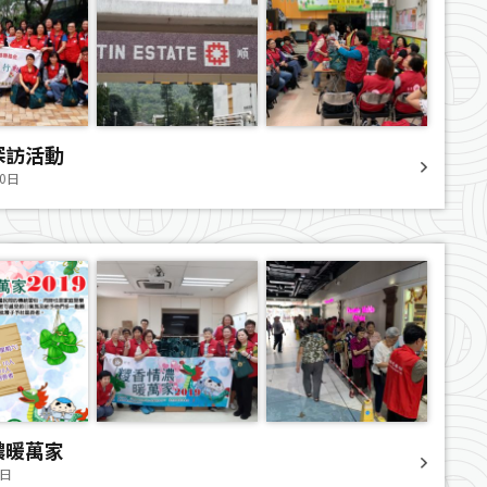
探訪活動
30日
濃暖萬家
1日