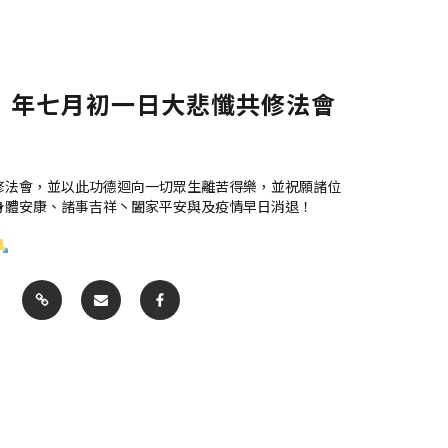
3）年七月初一日大悲懺共修法會
修法會，並以此功德迴向一切眾生離苦得樂，並祝願諸位
身體安康、諸事吉祥丶闔家平安與及疫情早日消退！