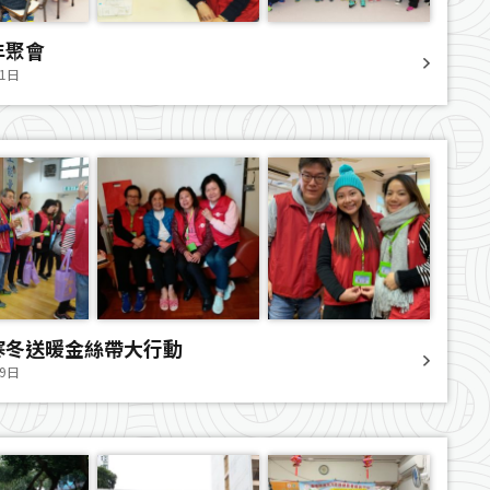
年聚會
21日
寒冬送暖金絲帶大行動
月9日