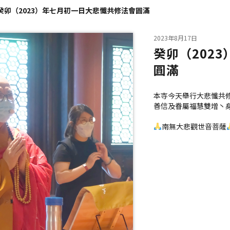
癸卯（2023）年七月初一日大悲懺共修法會圓滿
2023年8月17日
癸卯（202
圓滿
本寺今天舉行大悲懺共
善信及眷屬福慧雙增丶
南無大悲觀世音菩薩