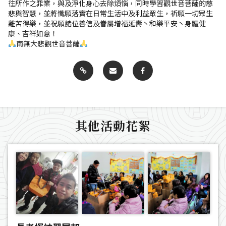
往所作之罪業，與及淨化身心去除煩惱，同時學習觀世音菩薩的慈
悲與智慧，並將懺願落實在日常生活中及利益眾生，祈願一切眾生
離苦得樂，並祝願諸位善信及眷屬增福延壽丶和樂平安丶身體健
康、吉祥如意！
南無大悲觀世音菩薩
其他活動花絮