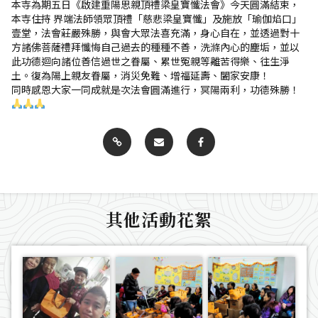
本寺為期五日《啟建重陽思親頂禮梁皇寶懺法會》今天圓滿結束，
本寺住持 界端法師領眾頂禮「慈悲梁皇寶懺」及施放「瑜伽焰口」
壹堂，法會莊嚴殊勝，與會大眾法喜充滿，身心自在，並透過對十
方諸佛菩薩禮拜懺悔自己過去的種種不善，洗滌內心的塵垢，並以
此功德迴向諸位善信過世之眷屬、累世冤親等離苦得樂、往生淨
土。復為陽上親友眷屬，消災免難、增福延壽、闔家安康！
同時感恩大家一同成就是次法會圓滿進行，冥陽兩利，功德殊勝！
其他活動花絮