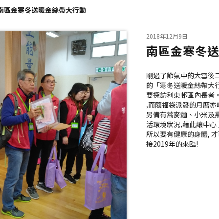
南區金寒冬送暖金絲帶大行動
2018年12月9日
南區金寒冬
剛過了節氣中的大雪後二
的「寒冬送暖金絲帶大行
要探訪利東邨區內長者。
‚而隨福袋派發的月曆亦
另備有蒿麥麵、小米及
活環境狀況‚藉此讓中心
所以要有健康的身體, 
接2019年的來臨!