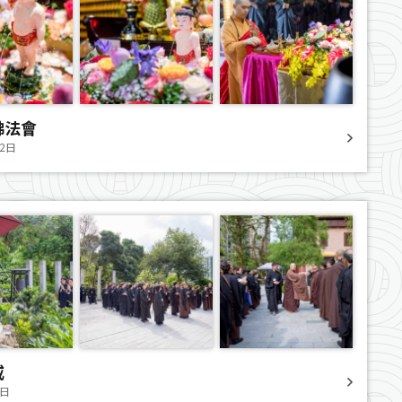
佛法會
12日
戒
7日