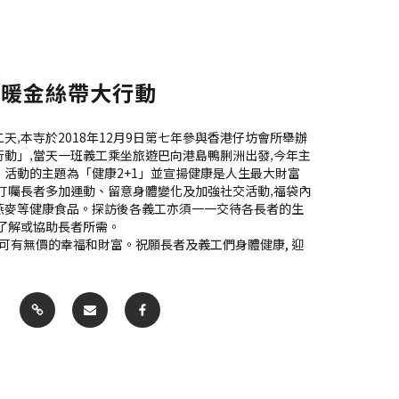
送暖金絲帶大行動
天‚本寺於2018年12月9日第七年參與香港仔坊會所舉辦
動」‚當天一班義工乘坐旅遊巴向港島鴨脷洲出發‚今年主
活動的主題為「健康2+1」並宣揚健康是人生最大財富
叮囑長者多加運動、留意身體變化及加強社交活動‚福袋內
燕麥等健康食品。探訪後各義工亦須一一交待各長者的生
了解或協助長者所需。
才可有無價的幸福和財富。祝願長者及義工們身體健康, 迎