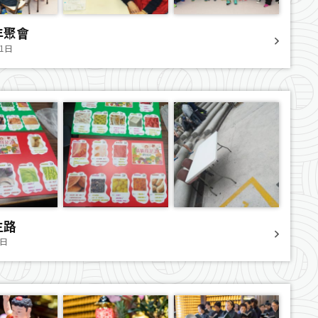
年聚會
21日
生路
2日