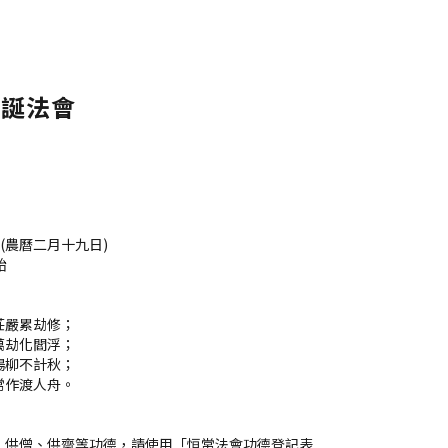
聖誕法會
日 (農曆二月十九日)
始
莊嚴累劫修；
萬劫化閻浮；
楊柳不計秋；
常作渡人舟。
、供僧、供齋等功德，請使用「恒常法會功德登記表