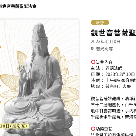
觀世音菩薩聖誕法會
法會
觀世音菩薩
2023年3月10日
普光明寺
法會內容
主 法： 界端法師
日 期： 2023年3月10
時 間： 上午9時30分開
地 點： 普光明寺大殿
觀音菩薩妙難酬，清凈
三十二應遍塵剎，百千
瓶中甘露常時灑，手內
千處祈求千處現，苦海
功德登記
法會當天設有佛前供燈