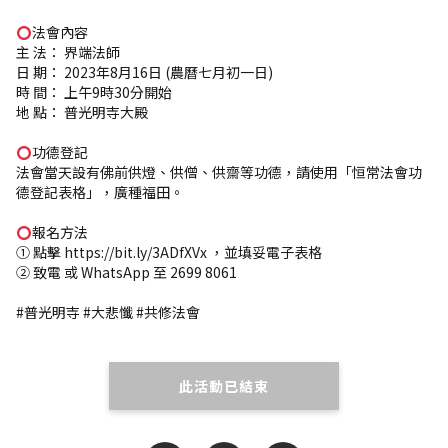
法會內容
主 法： 界端法師
日 期： 2023年8月16日 (農曆七月初一日)
時 間： 上午9時30分開始
地 點： 普光明寺大殿
功德登記
法會當天設有佛前供燈、供僧、供齋等功德，請使用「恒常法會功
德登記表格」，廣種福田。
報名方法
① 點擊 https://bit.ly/3ADfXVx ，並填妥電子表格
② 致電 或 WhatsApp 至 2699 8061
#普光明寺 #大悲懺 #共修法會
此活動已結束