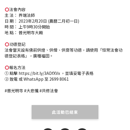
法會內容
主 法： 界端法師
日 期： 2023年2月20日 (農曆二月初一日)
時 間： 上午9時30分開始
地 點： 普光明寺大殿
功德登記
法會當天設有佛前供燈、供僧、供齋等功德，請使用「恒常法會功
德登記表格」，廣種福田。
報名方法
① 點擊 https://bit.ly/3ADfXVx ，並填妥電子表格
② 致電 或 WhatsApp 至 2699 8061
#普光明寺 #大悲懺 #共修法會
此活動已結束