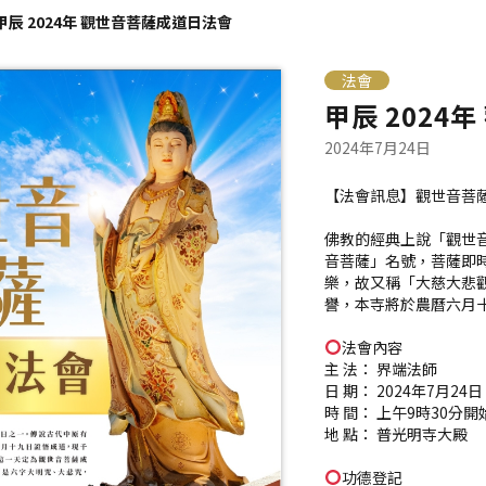
甲辰 2024年 觀世音菩薩成道日法會
法會
甲辰 2024
2024年7月24日
【法會訊息】觀世音菩
佛教的經典上說「觀世
音菩薩」名號，菩薩即
樂，故又稱「大慈大悲
譽，本寺將於農曆六月
法會內容
主 法： 界端法師
日 期： 2024年7月24
時 間： 上午9時30分開
地 點： 普光明寺大殿
功德登記