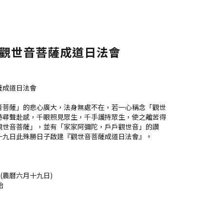
年 觀世音菩薩成道日法會
薩成道日法會
音菩薩」的悲心廣大，法身無處不在，若一心稱念「觀世
時尋聲赴感，千眼照見眾生，千手護持眾生，使之離苦得
觀世音菩薩」，並有「家家阿彌陀，戶戶觀世音」的讚
十九日此殊勝日子啟建『觀世音菩薩成道日法會』。
日 (農曆六月十九日)
始