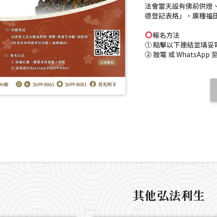
法會當天設有佛前供燈
德登記表格」，廣種福
報名方法
① 點擊以下連結並填妥
② 致電 或 WhatsApp 至 
其他弘法利生