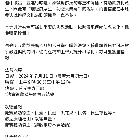
櫃中取出，並進行晾曬，象徵對佛法的尊重和傳播，有助於度化眾
生，因此有“曬經度眾生，功德大無窮”的說法，而善信能在本地
參與此傳統文化活動的機會一直不多。
本寺非常有幸可辦此重要的佛教活動，協助傳承傳統佛教文化。機
會彌足珍貴！
普光明寺將於農曆六月初六日舉行曬經法會，藉此讓善信們可理解
佛教經典的內涵，從而在精神上得到提升和淨化，亦可獲無量福
報。
法會內容
日 期：2024 年 7 月 11 日（農曆六月初六日）
時 間：上午 9 時 30 分至中午 12 時
地 點：普光明寺正殿
*法會後敬備午齋供眾結緣
功德登記
開寶藏功德主、供齋、供燈、供花果、供僧、長生祿位等。
歡迎廣種福田，功德無量。
開寶藏功德主（請致電與本寺洽詢）
法會報名方法