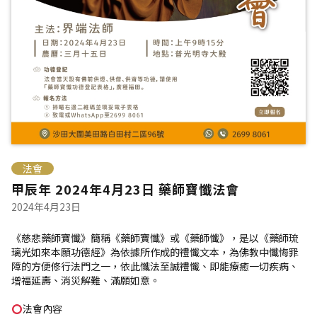
法會
甲辰年 2024年4月23日 藥師寶懺法會
2024年4月23日
《慈悲藥師寶懺》簡稱《藥師寶懺》或《藥師懺》，是以《藥師琉
璃光如來本願功德經》為依據所作成的禮懺文本，為佛教中懺悔罪
障的方便修行法門之一，依此懺法至誠禮懺、即能療癒一切疾病、
增福延壽、消災解難、滿願如意。
法會內容