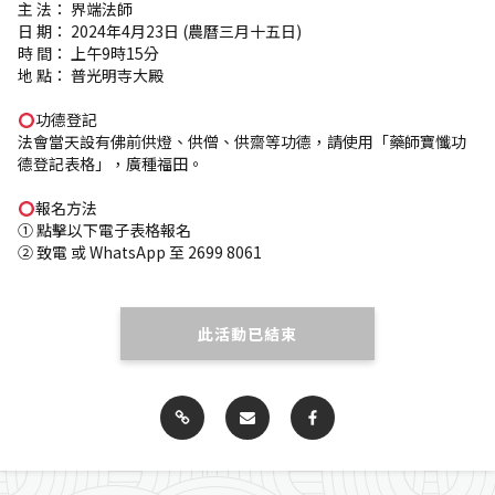
主 法： 界端法師
日 期： 2024年4月23日 (農曆三月十五日)
時 間： 上午9時15分
地 點： 普光明寺大殿
功德登記
法會當天設有佛前供燈、供僧、供齋等功德，請使用「藥師寶懺功
德登記表格」，廣種福田。
報名方法
① 點擊以下電子表格報名
② 致電 或 WhatsApp 至 2699 8061
此活動已結束