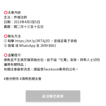
法會內容
主法：界端法師
日期：2023年4月3至5日
農曆：閏二月十三至十五日
報名方法
① 點擊 https://bit.ly/3RTAj3D ，並填妥電子表格
② 致電 或 WhatsApp 至 2699 8061
溫馨提示
佛教並不主張焚燒冥鏹衣包，故不設「化寶」安排，拜祭人士切勿
攜帶有關物品；
有關法會最新消息，請留意Facebook專頁的公布。
#普光明寺 #清明思親法會
此活動已結束