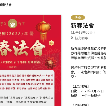
新春法會
法會
新春法會
(上午12時00分 )
普光明寺
新春點燈是佛教徒及善
亦可藉燃燈與佛菩薩慈
照破無明和煩惱、增長
普光明寺於癸卯年新春
會」，法會期間特設「
記。
【上燈法會】
日期：2023年1月22
時間：上午十時開始
【光明法會】