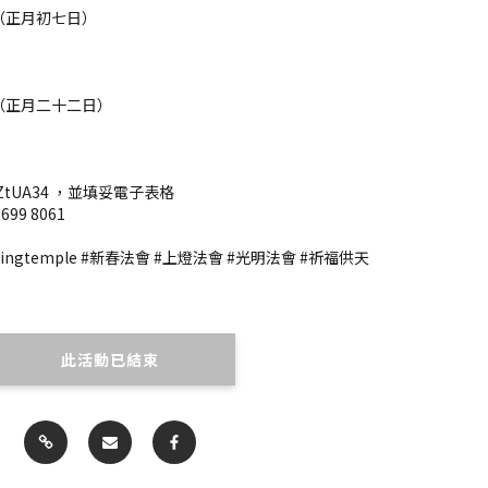
日（正月初七日）
日（正月二十二日）
ly/3ZtUA34 ，並填妥電子表格
99 8061
mingtemple #新春法會 #上燈法會 #光明法會 #祈福供天
此活動已結束