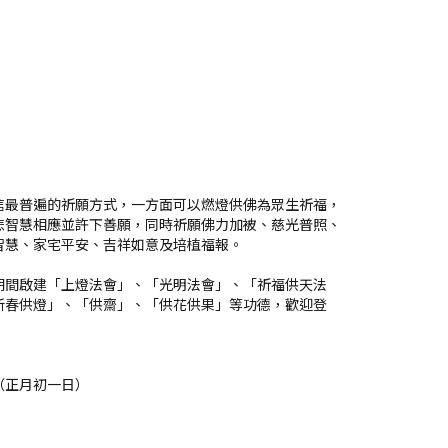
信最普遍的祈願方式，一方面可以燃燈供佛為眾生祈福，
悲智慧相應並許下善願，同時祈願佛力加被、慈光普照、
智慧、家宅平安、吉祥如意及培植福報。
期間啟建「上燈法會」、「光明法會」、「祈福供天法
新春供燈」、「供齋」、「供花供果」等功德，歡迎登
日（正月初一日）