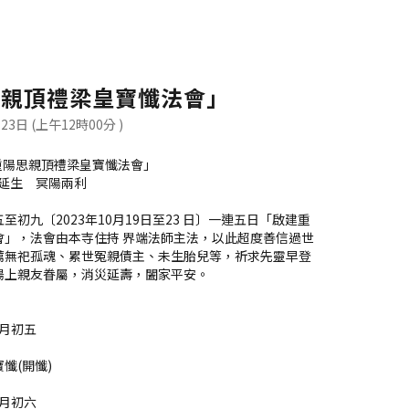
思親頂禮梁皇寶懺法會」
月23日
(上午12時00分 )
建重陽思親頂禮梁皇寶懺法會」
薦延生 冥陽兩利
初九〔2023年10月19日至23 日〕一連五日「啟建重
會」，法會由本寺住持 界端法師主法，以此超度善信過世
薦無祀孤魂、累世冤親債主、未生胎兒等，祈求先靈早登
陽上親友眷屬，消災延壽，闔家平安。
九月初五
懺(開懺)
九月初六