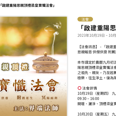
「啟建重陽思親頂禮梁皇寶懺法會」
法會
「啟建重陽
2023年10月19日 ~ 10
【法會訊息】 - 「啟
思親報恩 供僧供齋 附
本寺謹定於農曆九月初五至
陽思親頂禮梁皇寶懺法
之祖先、親友，乃至超
極樂，往生淨土。復為
法會詳情
10月19日（星期四） 
09:30 – 16:00
開壇、灑淨、頂禮梁皇寶
10月20日（星期五） 