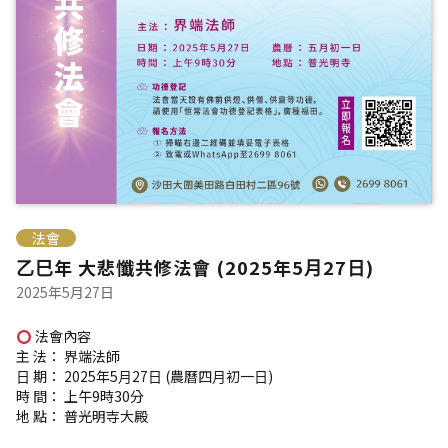
法會
⼄⺒年 ⼤悲懺共修法會 (2025年5⽉27⽇)
2025年5月27日
法會內容
主 法： 界端法師
⽇ 期： 2025年5⽉27⽇ (農曆四⽉初⼀⽇)
時 間： 上午9時30分
地 點： 普光明寺⼤殿