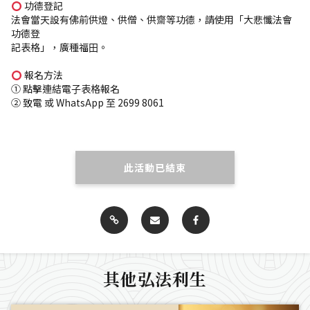
功德登記
法會當天設有佛前供燈、供僧、供齋等功德，請使⽤「⼤悲懺法會
功德登
記表格」，廣種福⽥。
報名⽅法
① 點擊連結電⼦表格報名
② 致電 或 WhatsApp ⾄ 2699 8061
此活動已結束
其他弘法利生