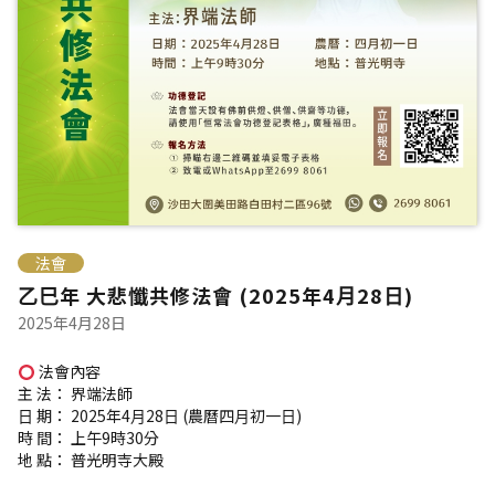
法會
⼄⺒年 ⼤悲懺共修法會 (2025年4⽉28⽇)
2025年4月28日
法會內容
主 法： 界端法師
⽇ 期： 2025年4⽉28⽇ (農曆四⽉初⼀⽇)
時 間： 上午9時30分
地 點： 普光明寺⼤殿