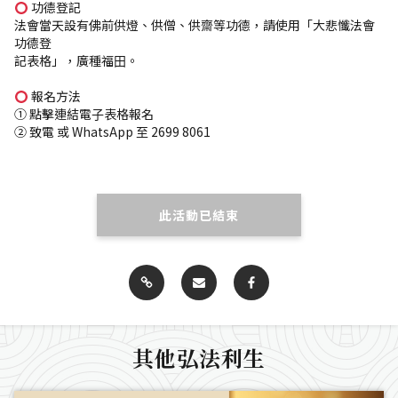
功德登記
法會當天設有佛前供燈、供僧、供齋等功德，請使⽤「⼤悲懺法會
功德登
記表格」，廣種福⽥。
報名⽅法
① 點擊連結電⼦表格報名
② 致電 或 WhatsApp ⾄ 2699 8061
此活動已結束
其他弘法利生